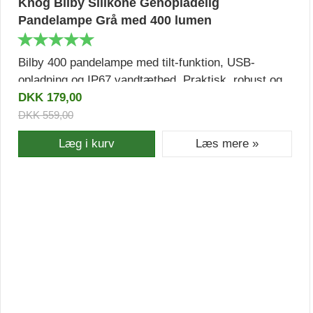
Knog Bilby Silikone Genopladelig
Pandelampe Grå med 400 lumen
Bilby 400 pandelampe med tilt-funktion, USB-
opladning og IP67 vandtæthed. Praktisk, robust og
effektiv belysning til løb, cykling, vandreture og alle
DKK 179,00
udendørs aktiviteter.
DKK 559,00
Læg i kurv
Læs mere »