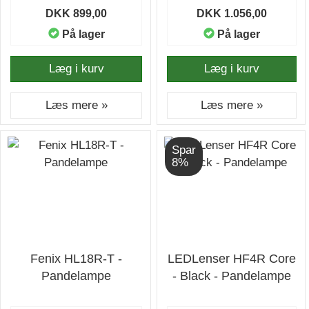
DKK 899,00
DKK 1.056,00
På lager
På lager
Læg i kurv
Læg i kurv
Læs mere »
Læs mere »
Spar
8%
Fenix HL18R-T -
LEDLenser HF4R Core
Pandelampe
- Black - Pandelampe