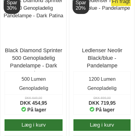
Fri fragt
Spar
Spar
30%
20%
Black Diamond Sprinter
Ledlenser Neo9r
500 Genopladelig
Black/blue -
Pandelampe - Dark
Pandelampe
Patina
500 Lumen
1200 Lumen
Genopladelig
Genopladelig
DKK 649,00
DKK 899,00
DKK 454,95
DKK 719,95
På lager
På lager
Læg i kurv
Læg i kurv