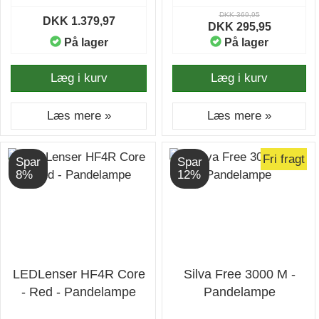
DKK 369,95
DKK 1.379,97
DKK 295,95
På lager
På lager
Læg i kurv
Læg i kurv
Læs mere »
Læs mere »
Fri fragt
Spar
Spar
8%
12%
LEDLenser HF4R Core
Silva Free 3000 M -
- Red - Pandelampe
Pandelampe