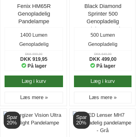
Fenix HM65R
Black Diamond
Genopladelig
Sprinter 500
Pandelampe
Genopladelig
Pandelampe - Ultra
1400 Lumen
500 Lumen
Blue
Genopladelig
Genopladelig
DKK 999,00
DKK 649,00
DKK 919,95
DKK 499,00
På lager
På lager
Læg i kurv
Læg i kurv
Læs mere »
Læs mere »
Spar
Spar
20%
20%