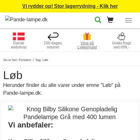
Vi rydder op! Stor lagerrydning - Klik her
Togg
navig
Dansk
100 dages
Vind på
Gratis fragt
webshop
returret
Lykkehjulet
ved 699,-
Du er her:
Forsiden
Tag: Løb
Løb
Herunder finder du alle varer under emne "Løb" på
Pande-lampe.dk.
Vi anbefaler: