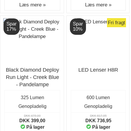
Læs mere »
Læs mere »
Fri fragt
Spar
Spar
17%
10%
Black Diamond Deploy
LED Lenser H8R
Run Light - Creek Blue
- Pandelampe
325 Lumen
600 Lumen
Genopladelig
Genopladelig
DKK 479,00
DKK 817,95
DKK 399,00
DKK 736,95
På lager
På lager