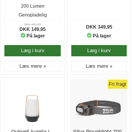
200 Lumen
Genopladelig
DKK 169,95
DKK 349,95
DKK 149,95
På lager
På lager
Læg i kurv
Læg i kurv
Læs mere »
Læs mere »
Fri fragt
Outwell Aurelia L -
Silva Roughlight 700 -