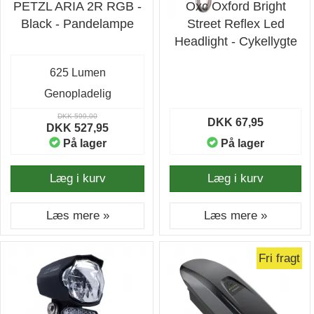
PETZL ARIA 2R RGB -
Oxc Oxford Bright
Black - Pandelampe
Street Reflex Led
Headlight - Cykellygte
625 Lumen
Genopladelig
DKK 599,00
DKK 67,95
DKK 527,95
På lager
På lager
Læg i kurv
Læg i kurv
Læs mere »
Læs mere »
Fri fragt