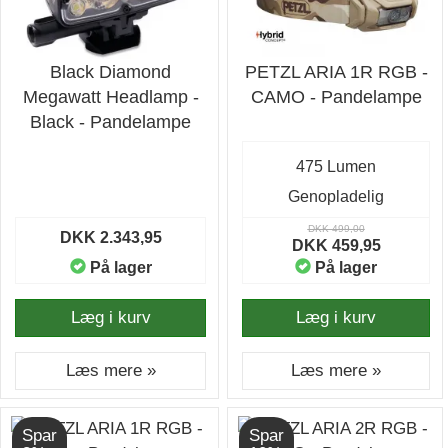
Black Diamond
PETZL ARIA 1R RGB -
Megawatt Headlamp -
CAMO - Pandelampe
Black - Pandelampe
475 Lumen
Genopladelig
DKK 499,00
DKK 2.343,95
DKK 459,95
På lager
På lager
Læg i kurv
Læg i kurv
Læs mere »
Læs mere »
Spar
Spar