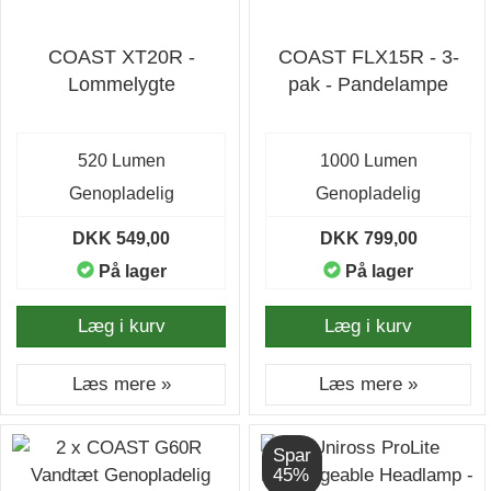
COAST XT20R -
COAST FLX15R - 3-
Lommelygte
pak - Pandelampe
520 Lumen
1000 Lumen
Genopladelig
Genopladelig
DKK 549,00
DKK 799,00
På lager
På lager
Læg i kurv
Læg i kurv
Læs mere »
Læs mere »
Spar
45%