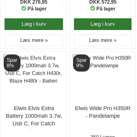
DKK 276,95
DKK 572,95
På lager
På lager
Læg i kurv
Læg i kurv
Læs mere »
Læs mere »
Spar
Spar
8%
9%
Elwis Elvis Extra
Elwis Wide Pro H350R
Battery 1000mah 3.7w,
- Pandelampe
Usb C, For Catch
H430r, Blaze H480r -