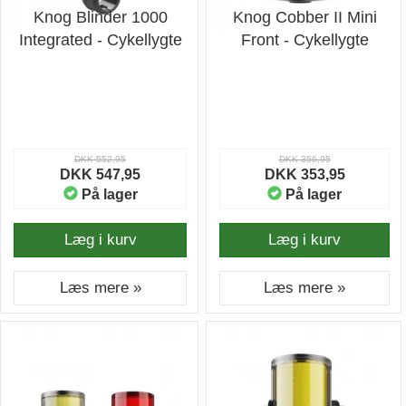
Knog Blinder 1000
Knog Cobber II Mini
Integrated - Cykellygte
Front - Cykellygte
DKK 552,95
DKK 356,95
DKK 547,95
DKK 353,95
På lager
På lager
Læg i kurv
Læg i kurv
Læs mere »
Læs mere »