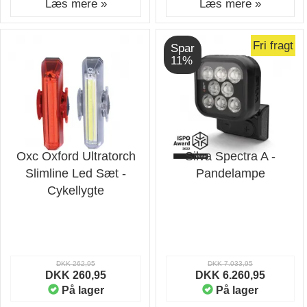
Læs mere »
Læs mere »
Fri fragt
Spar
11%
Oxc Oxford Ultratorch
Silva Spectra A -
Slimline Led Sæt -
Pandelampe
Cykellygte
DKK 262,95
DKK 7.033,95
DKK 260,95
DKK 6.260,95
På lager
På lager