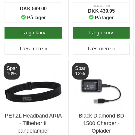
DKK 499,00
DKK 599,00
DKK 439,95
På lager
På lager
Læg i kurv
Læg i kurv
Læs mere »
Læs mere »
Spar
Spar
10%
12%
PETZL Headband ARIA
Black Diamond BD
- Tilbehør til
1500 Charger -
pandelamper
Oplader