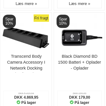
Læs mere »
Læs mere »
Fri fragt
Spar
Spar
10%
10%
Transcend Body
Black Diamond BD
Camera Accessory I
1500 Batteri + Oplader
Network Docking
- Oplader
Station for DrivePro
Body 30/60/70 -
Oplader
DKK 5.410,94
DKK 199,00
DKK 4.869,95
DKK 179,00
På lager
På lager