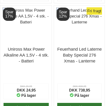
Fri fragt
Spar
Spar
17%
12%
Uniross Max Power
Feuerhand Led Laterne
Alkaline AA 1,5V - 4 stk.
Baby Special 276
- Batteri
Xmas - Lanterne
DKK 29,95
DKK 838,95
DKK 24,95
DKK 738,95
På lager
På lager