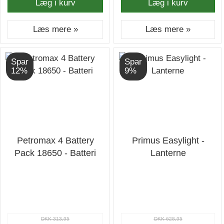
Læg i kurv
Læg i kurv
Læs mere »
Læs mere »
Spar
Spar
12%
9%
Petromax 4 Battery
Primus Easylight -
Pack 18650 - Batteri
Lanterne
DKK 313,95
DKK 628,95