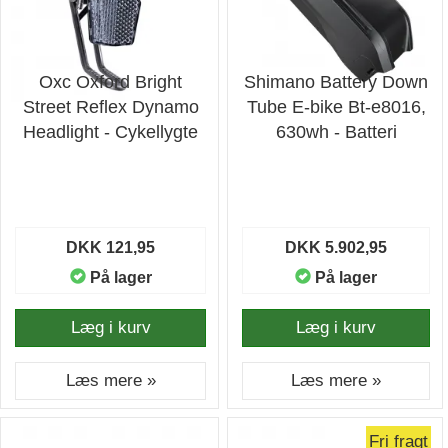
Oxc Oxford Bright
Shimano Battery Down
Street Reflex Dynamo
Tube E-bike Bt-e8016,
Headlight - Cykellygte
630wh - Batteri
DKK 121,95
DKK 5.902,95
På lager
På lager
Læg i kurv
Læg i kurv
Læs mere »
Læs mere »
Fri fragt