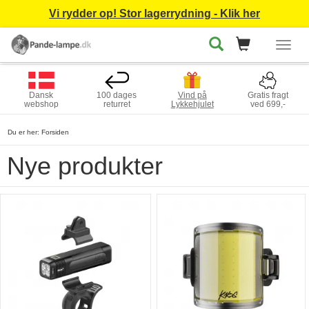
Vi rydder op! Stor lagerrydning - Klik her
Togg
navig
Dansk
100 dages
Vind på
Gratis fragt
webshop
returret
Lykkehjulet
ved 699,-
Du er her:
Forsiden
Nye produkter