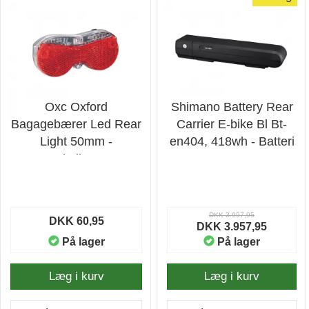
Oxc Oxford
Shimano Battery Rear
Bagagebærer Led Rear
Carrier E-bike Bl Bt-
Light 50mm -
en404, 418wh - Batteri
Cykellygte
DKK 3.997,95
DKK 60,95
DKK 3.957,95
På lager
På lager
Læg i kurv
Læg i kurv