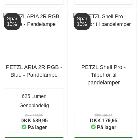
Spar
Spar
10%
10%
PETZL ARIA 2R RGB -
PETZL Shell Pro -
Blue - Pandelampe
Tilbehør til
pandelamper
625 Lumen
Genopladelig
DKK 599,00
DKK 199,00
DKK 539,95
DKK 179,95
På lager
På lager