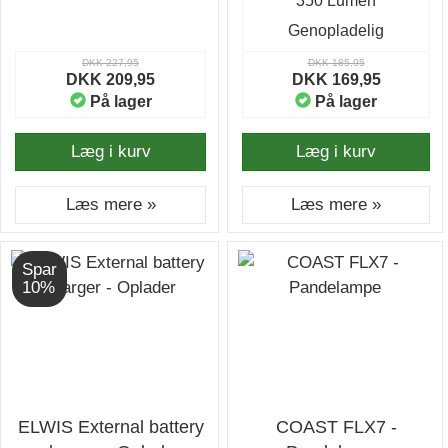
350 Lumen
Batteri
Genopladelig
DKK 227,95
DKK 185,95
DKK 209,95
DKK 169,95
På lager
På lager
Læg i kurv
Læg i kurv
Læs mere »
Læs mere »
Spar
10%
ELWIS External battery
COAST FLX7 -