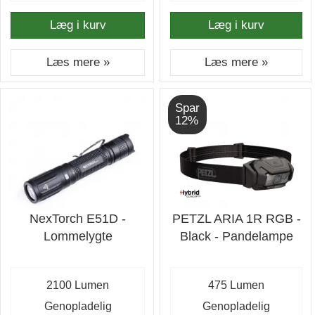
Læg i kurv
Læg i kurv
Læs mere »
Læs mere »
Spar
12%
NexTorch E51D -
PETZL ARIA 1R RGB -
Lommelygte
Black - Pandelampe
2100 Lumen
475 Lumen
Genopladelig
Genopladelig