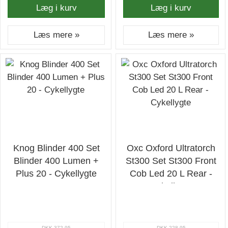
Læg i kurv
Læg i kurv
Læs mere »
Læs mere »
Knog Blinder 400 Set
Oxc Oxford Ultratorch
Blinder 400 Lumen +
St300 Set St300 Front
Plus 20 - Cykellygte
Cob Led 20 L Rear -
Cykellygte
DKK 372,95
DKK 228,95