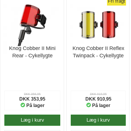
Fri fragt
Knog Cobber II Mini
Knog Cobber II Reflex
Rear - Cykellygte
Twinpack - Cykellygte
DKK 356,95
DKK 919,95
DKK 353,95
DKK 910,95
På lager
På lager
Læg i kurv
Læg i kurv