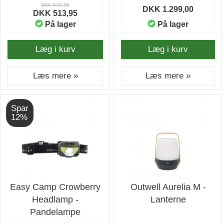
DKK 576,95
DKK 1.299,00
DKK 513,95
På lager
På lager
Læg i kurv
Læg i kurv
Læs mere »
Læs mere »
Spar
12%
Easy Camp Crowberry
Outwell Aurelia M -
Headlamp -
Lanterne
Pandelampe