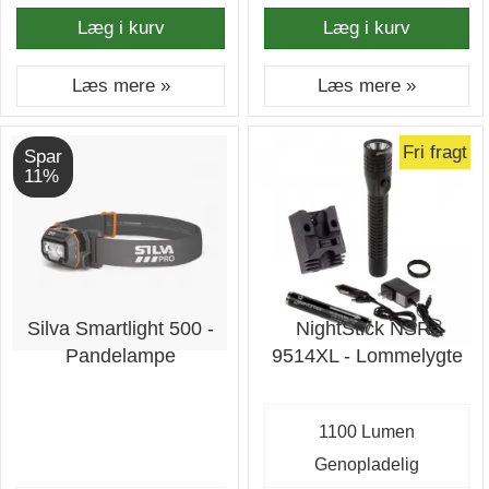
Læg i kurv
Læg i kurv
Læs mere »
Læs mere »
Fri fragt
Spar
11%
Silva Smartlight 500 -
NightStick NSR-
Pandelampe
9514XL - Lommelygte
1100 Lumen
Genopladelig