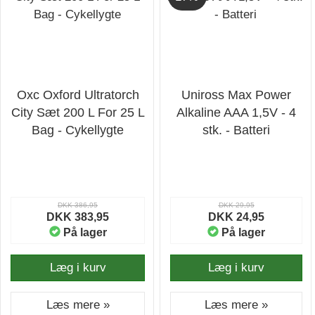
Oxc Oxford Ultratorch
Uniross Max Power
City Sæt 200 L For 25 L
Alkaline AAA 1,5V - 4
Bag - Cykellygte
stk. - Batteri
DKK 386,95
DKK 29,95
DKK 383,95
DKK 24,95
På lager
På lager
Læg i kurv
Læg i kurv
Læs mere »
Læs mere »