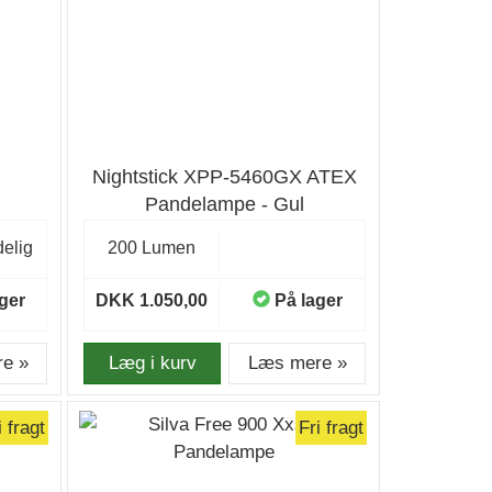
Nightstick XPP-5460GX ATEX
Pandelampe - Gul
elig
200 Lumen
ger
DKK 1.050,00
På lager
e »
Læg i kurv
Læs mere »
i fragt
Fri fragt