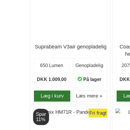
Suprabeam V3air genopladelig
Coa
h
Ven
650 Lumen
Genopladelig
207
DKK 1.009,00
På lager
DKK 
Læg i kurv
Læs mere »
Læ
Fri fragt
Spar
11%