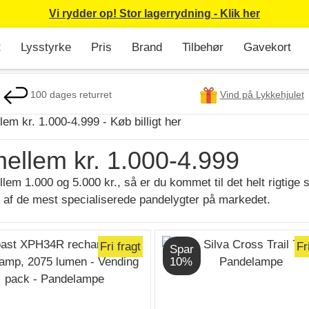
Vi rydder op! Stor lagerrydning - Klik her
t
Lysstyrke
Pris
Brand
Tilbehør
Gavekort
100 dages returret
Vind på Lykkehjulet
em kr. 1.000-4.999 - Køb billigt her
mellem kr. 1.000-4.999
em 1.000 og 5.000 kr., så er du kommet til det helt rigtige 
n af de mest specialiserede pandelygter på markedet.
Fri fragt
Fr
Spar
10%