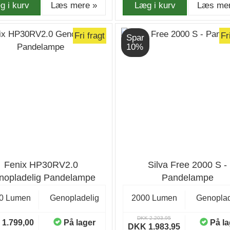
g i kurv
Læs mere »
Læg i kurv
Læs mer
Fri fragt
Fr
Spar
10%
Fenix HP30RV2.0
Silva Free 2000 S -
nopladelig Pandelampe
Pandelampe
0 Lumen
Genopladelig
2000 Lumen
Genoplad
DKK 2.203,95
1.799,00
På lager
På la
DKK 1.983,95