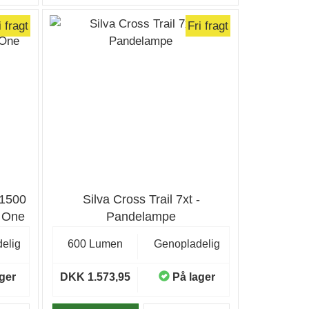
i fragt
Fri fragt
 1500
Silva Cross Trail 7xt -
. One
Pandelampe
elig
600 Lumen
Genopladelig
ger
DKK 1.573,95
På lager