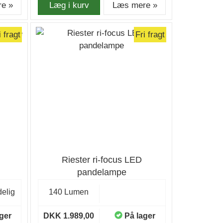
e »
Læg i kurv
Læs mere »
i fragt
Fri fragt
Riester ri-focus LED
pandelampe
elig
140 Lumen
ger
DKK 1.989,00
På lager