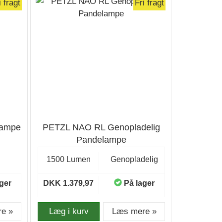
i fragt
Fri fragt
lampe
PETZL NAO RL Genopladelig
Pandelampe
1500 Lumen
Genopladelig
ger
DKK 1.379,97
På lager
e »
Læg i kurv
Læs mere »