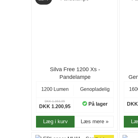
Silva Free 1200 Xs -
Pandelampe
Gen
1200 Lumen
Genopladelig
160
DKK 1.363,95
På lager
DKK 
DKK 1.200,95
Læg i kurv
Læs mere »
Læ