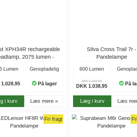
st XPH34R rechargeable
Silva Cross Trail 7r -
eadlamp, 2075 lumen -
Pandelampe
ding pack - Pandelampe
5 Lumen
Genopladelig
600 Lumen
Genoplad
DKK 1.153,95
1.028,95
På lager
På la
DKK 1.038,95
g i kurv
Læs mere »
Læg i kurv
Læs mer
Fri fragt
Fr