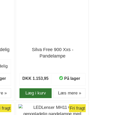
delig
Silva Free 900 Xxs -
Pandelampe
elig
ger
DKK 1.153,95
På lager
e »
Læg i kurv
Læs mere »
i fragt
Fri fragt