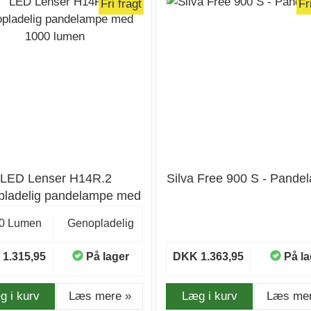
Fri fragt
Fr
LED Lenser H14R.2
Silva Free 900 S - Pande
pladelig pandelampe med
1000 lumen
0 Lumen
Genopladelig
1.315,95
På lager
DKK 1.363,95
På la
g i kurv
Læs mere »
Læg i kurv
Læs mer