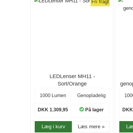
Fri fragt
LEDLenser MH11 -
Sort/Orange
geno
1000 Lumen
Genopladelig
100
DKK 1.309,95
På lager
DKK 
Læg i kurv
Læs mere »
Læ