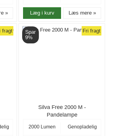
e »
Læg i kurv
Læs mere »
i fragt
Fri fragt
Spar
9%
Silva Free 2000 M -
Pandelampe
elig
2000 Lumen
Genopladelig