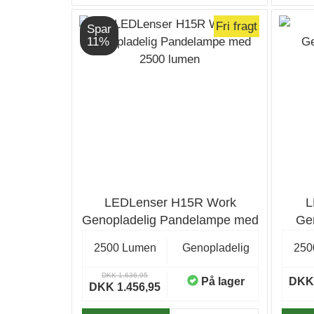
Fri fragt
Spar
11%
LEDLenser H15R Work
L
Genopladelig Pandelampe med
Ge
2500 lumen
2500 Lumen
Genopladelig
250
DKK 1.636,95
På lager
DKK 
DKK 1.456,95