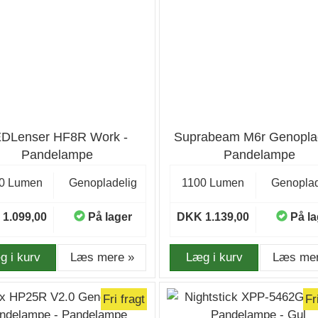
DLenser HF8R Work -
Suprabeam M6r Genopla
Pandelampe
Pandelampe
0 Lumen
Genopladelig
1100 Lumen
Genoplad
1.099,00
På lager
DKK 1.139,00
På la
g i kurv
Læs mere »
Læg i kurv
Læs mer
Fri fragt
Fr