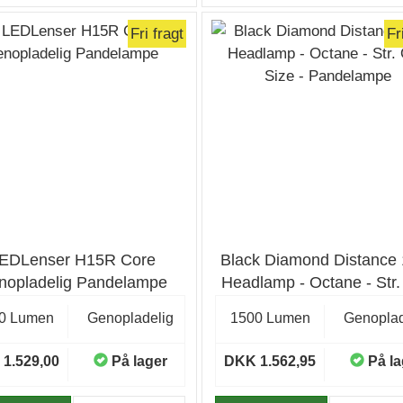
Fri fragt
Fr
EDLenser H15R Core
Black Diamond Distance
nopladelig Pandelampe
Headlamp - Octane - Str
Size - Pandelampe
0 Lumen
Genopladelig
1500 Lumen
Genoplad
1.529,00
På lager
DKK 1.562,95
På la