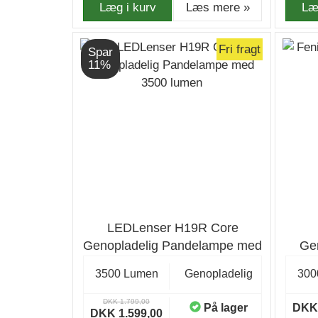
Læg i kurv
Læs mere »
Læ
Fri fragt
Spar
11%
LEDLenser H19R Core
Genopladelig Pandelampe med
Ge
3500 lumen
3500 Lumen
Genopladelig
300
DKK 1.799,00
På lager
DKK 
DKK 1.599,00