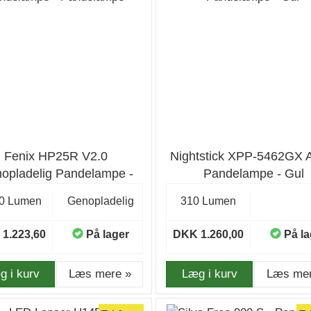
Fenix HP25R V2.0
Nightstick XPP-5462GX
opladelig Pandelampe -
Pandelampe - Gul
Pandelampe
0 Lumen
Genopladelig
310 Lumen
1.223,60
På lager
DKK 1.260,00
På la
g i kurv
Læs mere »
Læg i kurv
Læs mer