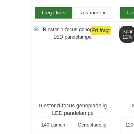
Læg i kurv
Læs mere »
Læ
Fri fragt
Spar
12%
Riester ri-focus genopladelig
LED pandelampe
140 Lumen
Genopladelig
120