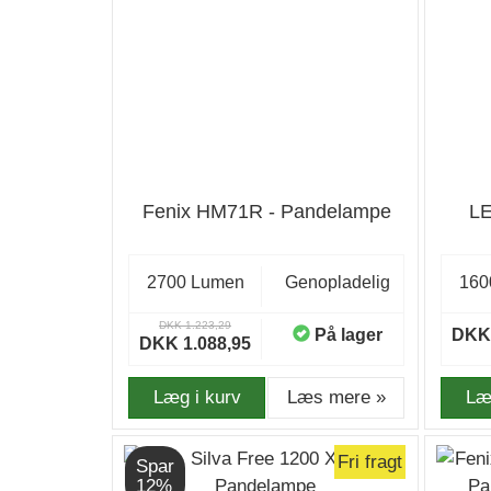
Fenix HM71R - Pandelampe
LE
2700 Lumen
Genopladelig
160
DKK 1.223,29
På lager
DKK 
DKK 1.088,95
Læg i kurv
Læs mere »
Læ
Fri fragt
Spar
12%