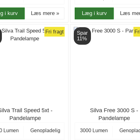
g i kurv
Læs mere »
Læg i kurv
Læs mer
Fri fragt
Fr
Spar
11%
Silva Trail Speed 5xt -
Silva Free 3000 S -
Pandelampe
Pandelampe
0 Lumen
Genopladelig
3000 Lumen
Genoplad