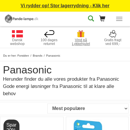
Vi rydder op! Stor lagerrydning - Klik her
Togg
navig
Dansk
100 dages
Vind på
Gratis fragt
webshop
returret
Lykkehjulet
ved 699,-
Du er her:
Forsiden
Brands
Panasonic
Panasonic
Herunder finder du alle vores produkter fra Panasonic
Gode energi løsninger fra Panasonic til at klare alle
behov
Spar