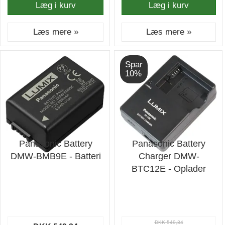
Læg i kurv
Læg i kurv
Læs mere »
Læs mere »
Spar
10%
Panasonic Battery
Panasonic Battery
DMW-BMB9E - Batteri
Charger DMW-
BTC12E - Oplader
DKK 549,34