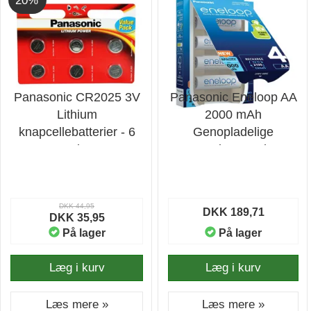
20%
Panasonic CR2025 3V
Panasonic Eneloop AA
Lithium
2000 mAh
knapcellebatterier - 6
Genopladelige
stk.
Batterier - 4 stk. -
Batteri
DKK 44,95
DKK 189,71
DKK 35,95
På lager
På lager
Læg i kurv
Læg i kurv
Læs mere »
Læs mere »