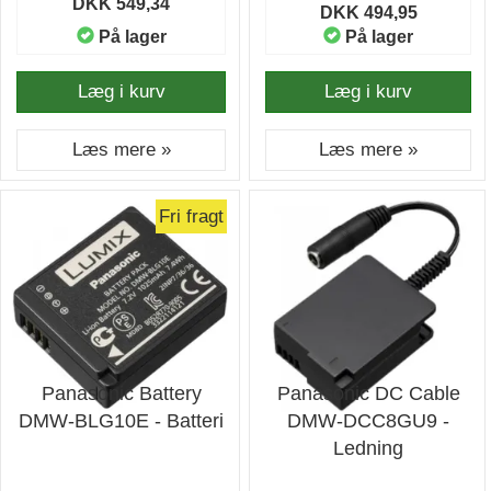
DKK 549,34
DKK 494,95
På lager
På lager
Læg i kurv
Læg i kurv
Læs mere »
Læs mere »
Fri fragt
Panasonic Battery
Panasonic DC Cable
DMW-BLG10E - Batteri
DMW-DCC8GU9 -
Ledning