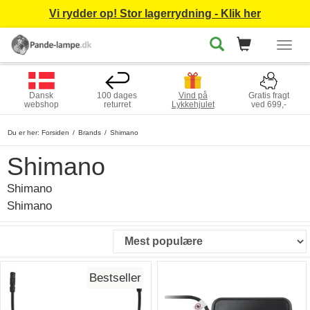
Vi rydder op! Stor lagerrydning - Klik her
Togg
navig
Dansk
100 dages
Vind på
Gratis fragt
webshop
returret
Lykkehjulet
ved 699,-
Du er her:
Forsiden
Brands
Shimano
Shimano
Shimano
Shimano
Bestseller