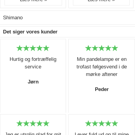
Shimano
Det siger vores kunder
Hurtig og fortræffelig
Min pandelampe er en
service
trofast følgesvend i de
mørke aftener
Jørn
Peder
Jeg er utrolig glad for mit
Lever fuld ud op til mine