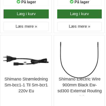
På lager
På lager
Læg i kurv
Læg i kurv
Læs mere »
Læs mere »
Shimano Strømledning
Shimano Electric Wire
Sm-bcc1-1 Til Sm-bcr1
900mm Black Ew-
220v Eu
sd300 External Routing
- Ledning