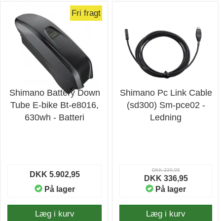
Fri fragt
Shimano Battery Down
Shimano Pc Link Cable
Tube E-bike Bt-e8016,
(sd300) Sm-pce02 -
630wh - Batteri
Ledning
DKK 339,95
DKK 5.902,95
DKK 336,95
På lager
På lager
Læg i kurv
Læg i kurv