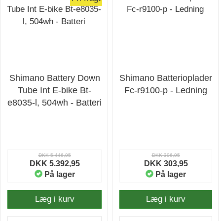
Shimano Battery Down
Shimano Batterioplader
Tube Int E-bike Bt-
Fc-r9100-p - Ledning
e8035-l, 504wh - Batteri
DKK 5.446,95
DKK 306,95
DKK 5.392,95
DKK 303,95
På lager
På lager
Læg i kurv
Læg i kurv