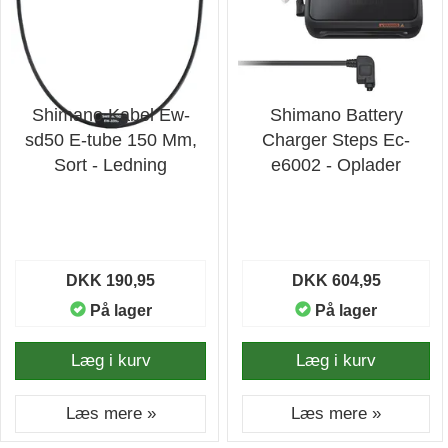
Shimano Kabel Ew-
Shimano Battery
sd50 E-tube 150 Mm,
Charger Steps Ec-
Sort - Ledning
e6002 - Oplader
DKK 190,95
DKK 604,95
På lager
På lager
Læg i kurv
Læg i kurv
Læs mere »
Læs mere »