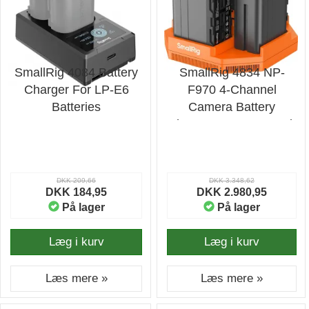
SmallRig 4084 Battery
SmallRig 4834 NP-
Charger For LP-E6
F970 4-Channel
Batteries
Camera Battery
Charger & 4-Battery Kit
- Oplader
DKK 209,66
DKK 3.348,62
DKK 184,95
DKK 2.980,95
På lager
På lager
Læg i kurv
Læg i kurv
Læs mere »
Læs mere »