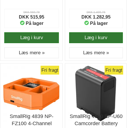
DKK 560,78
DKK 1.409,76
DKK 515,95
DKK 1.282,95
På lager
På lager
Læg i kurv
Læg i kurv
Læs mere »
Læs mere »
Fri fragt
Fri fragt
SmallRig 4839 NP-
SmallRig 4670 BP-U60
FZ100 4-Channel
Camcorder Battery