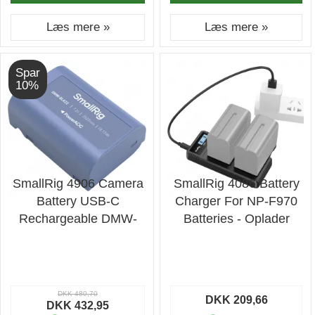
Læs mere »
Læs mere »
Spar
10%
SmallRig 4906 Camera
SmallRig 4086 Battery
Battery USB-C
Charger For NP-F970
Rechargeable DMW-
Batteries - Oplader
BLK22
DKK 480,70
DKK 209,66
DKK 432,95