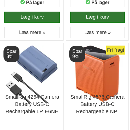
På lager
På lager
Læg i kurv
Læg i kurv
Læs mere »
Læs mere »
Fri fragt
Spar
Spar
8%
9%
SmallRig 4264 Camera
SmallRig 4576 Camera
Battery USB-C
Battery USB-C
Rechargable LP-E6NH
Rechargeable NP-
- Batteri
F970 Orange