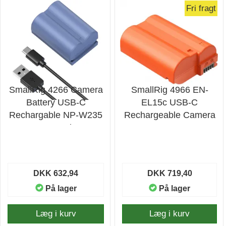
Fri fragt
SmallRig 4266 Camera
SmallRig 4966 EN-
Battery USB-C
EL15c USB-C
Rechargable NP-W235
Rechargeable Camera
- Batteri
Battery Orange
DKK 632,94
DKK 719,40
På lager
På lager
Læg i kurv
Læg i kurv