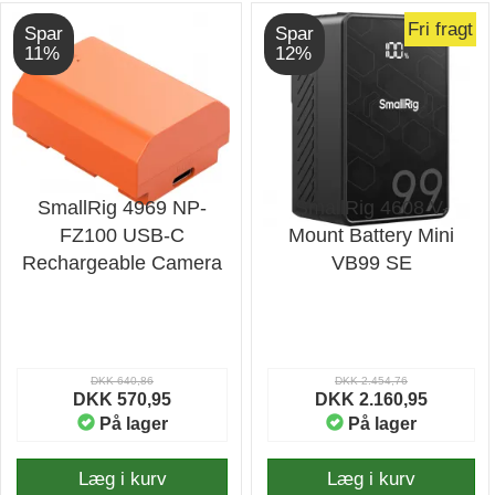
Fri fragt
Spar
Spar
11%
12%
SmallRig 4969 NP-
SmallRig 4608 V-
FZ100 USB-C
Mount Battery Mini
Rechargeable Camera
VB99 SE
Battery Orange
DKK 640,86
DKK 2.454,76
DKK 570,95
DKK 2.160,95
På lager
På lager
Læg i kurv
Læg i kurv