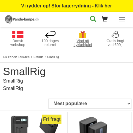
Vi rydder op! Stor lagerrydning - Klik her
Togg
navig
Dansk
100 dages
Vind på
Gratis fragt
webshop
returret
Lykkehjulet
ved 699,-
Du er her:
Forsiden
Brands
SmallRig
SmallRig
SmallRig
SmallRig
Fri fragt