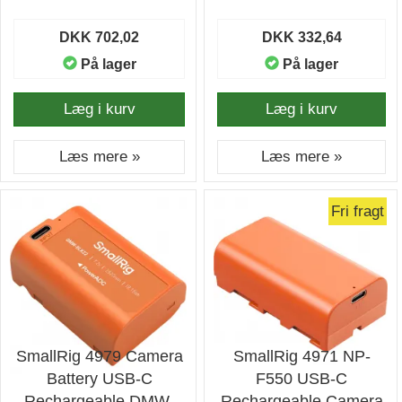
DKK 702,02
DKK 332,64
På lager
På lager
Læg i kurv
Læg i kurv
Læs mere »
Læs mere »
Fri fragt
SmallRig 4979 Camera
SmallRig 4971 NP-
Battery USB-C
F550 USB-C
Rechargeable DMW-
Rechargeable Camera