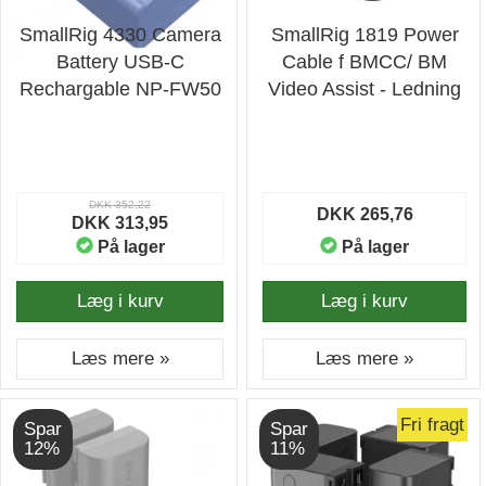
SmallRig 4330 Camera
SmallRig 1819 Power
Battery USB-C
Cable f BMCC/ BM
Rechargable NP-FW50
Video Assist - Ledning
DKK 352,22
DKK 265,76
DKK 313,95
På lager
På lager
Læg i kurv
Læg i kurv
Læs mere »
Læs mere »
Fri fragt
Spar
Spar
12%
11%