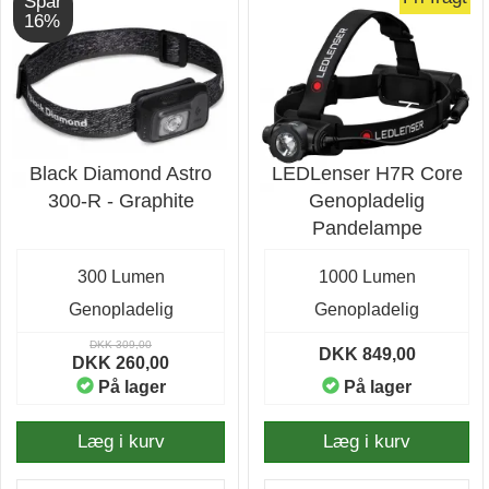
Spar
16%
Black Diamond Astro
LEDLenser H7R Core
300-R - Graphite
Genopladelig
Pandelampe
300 Lumen
1000 Lumen
Genopladelig
Genopladelig
DKK 309,00
DKK 849,00
DKK 260,00
På lager
På lager
Læg i kurv
Læg i kurv