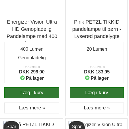
Energizer Vision Ultra
Pink PETZL TIKKID
HD Genopladelig
pandelampe til børn -
Pandelampe med 400
Lyserød pandelygte
lumen
400 Lumen
20 Lumen
Genopladelig
DKK 399,00
DKK 229,00
DKK 299,00
DKK 183,95
På lager
På lager
Læg i kurv
Læg i kurv
Læs mere »
Læs mere »
Spar
Spar