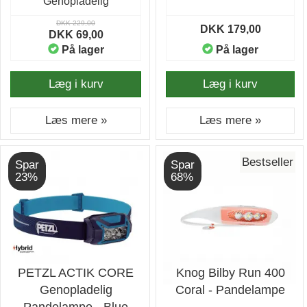
Genopladelig
DKK 229,00
DKK 179,00
DKK 69,00
På lager
På lager
Læg i kurv
Læg i kurv
Læs mere »
Læs mere »
Bestseller
Spar
Spar
23%
68%
PETZL ACTIK CORE
Knog Bilby Run 400
Genopladelig
Coral - Pandelampe