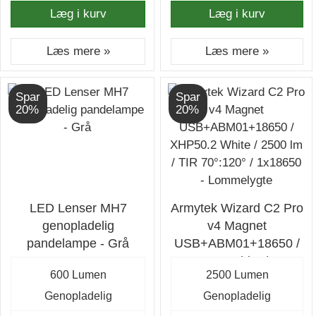
Læg i kurv
Læg i kurv
Læs mere »
Læs mere »
Spar
Spar
20%
20%
LED Lenser MH7
Armytek Wizard C2 Pro
genopladelig
v4 Magnet
pandelampe - Grå
USB+ABM01+18650 /
XHP50.2 White / 2500
600 Lumen
2500 Lumen
lm / TIR 70°:120° /
1x18650 - Lommelygte
Genopladelig
Genopladelig