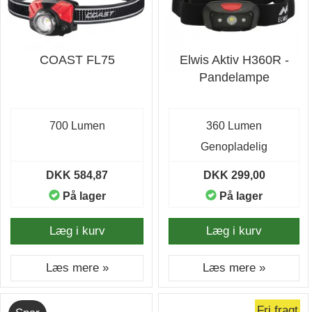
COAST FL75
Elwis Aktiv H360R -
Pandelampe
700 Lumen
360 Lumen
Genopladelig
DKK 584,87
DKK 299,00
På lager
På lager
Læg i kurv
Læg i kurv
Læs mere »
Læs mere »
Fri fragt