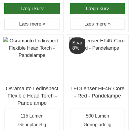
Læg i kurv
Læg i kurv
Læs mere »
Læs mere »
Spar
8%
Osramauto Ledinspect
LEDLenser HF4R Core
Flexible Head Torch -
- Red - Pandelampe
Pandelampe
115 Lumen
500 Lumen
Genopladelig
Genopladelig