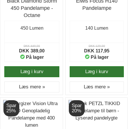
Black Diamond Storm
Elwis Focus H140
450 Pandelampe -
Pandelampe
Octane
450 Lumen
140 Lumen
DKK 449,00
DKK 129,00
DKK 389,00
DKK 117,95
På lager
På lager
Læg i kurv
Læg i kurv
Læs mere »
Læs mere »
Spar
Spar
25%
20%