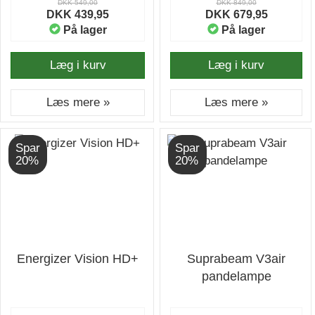
DKK 549,00
DKK 849,00
DKK 439,95
DKK 679,95
På lager
På lager
Læg i kurv
Læg i kurv
Læs mere »
Læs mere »
Spar
Spar
20%
20%
Energizer Vision HD+
Suprabeam V3air
pandelampe