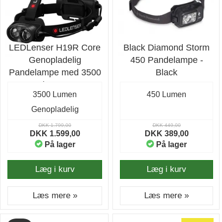
LEDLenser H19R Core
Black Diamond Storm
Genopladelig
450 Pandelampe -
Pandelampe med 3500
Black
lumen
3500 Lumen
450 Lumen
Genopladelig
DKK 1.799,00
DKK 449,00
DKK 1.599,00
DKK 389,00
På lager
På lager
Læg i kurv
Læg i kurv
Læs mere »
Læs mere »