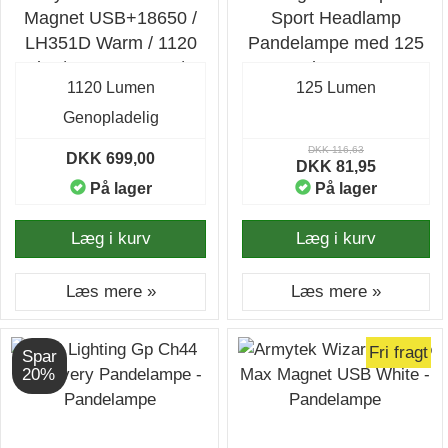
Magnet USB+18650 /
Sport Headlamp
LH351D Warm / 1120
Pandelampe med 125
lm / TIR 70°:120° /
lumen
1120 Lumen
125 Lumen
1x18650 - Lommelygte
Genopladelig
DKK 116,63
DKK 699,00
DKK 81,95
På lager
På lager
Læg i kurv
Læg i kurv
Læs mere »
Læs mere »
Fri fragt
Spar
20%