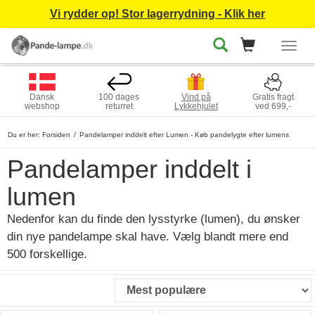
Vi rydder op! Stor lagerrydning - Klik her
Togg
navig
Dansk
100 dages
Vind på
Gratis fragt
webshop
returret
Lykkehjulet
ved 699,-
Du er her:
Forsiden
Pandelamper inddelt efter Lumen - Køb pandelygte efter lumens
Pandelamper inddelt i
lumen
Nedenfor kan du finde den lysstyrke (lumen), du ønsker
din nye pandelampe skal have. Vælg blandt mere end
500 forskellige.