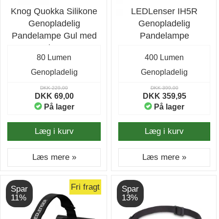
Knog Quokka Silikone
LEDLenser IH5R
Genopladelig
Genopladelig
Pandelampe Gul med
Pandelampe
80 lumen
80 Lumen
400 Lumen
Genopladelig
Genopladelig
DKK 229,00
DKK 399,00
DKK 69,00
DKK 359,95
På lager
På lager
Læg i kurv
Læg i kurv
Læs mere »
Læs mere »
Fri fragt
Spar
Spar
11%
13%