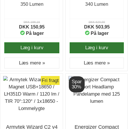
350 Lumen
340 Lumen
DKK 188,16
DKK 629,00
DKK 150,95
DKK 503,95
På lager
På lager
Læg i kurv
Læg i kurv
Læs mere »
Læs mere »
Fri fragt
Spar
30%
Armytek Wizard C2 v4
Energizer Compact