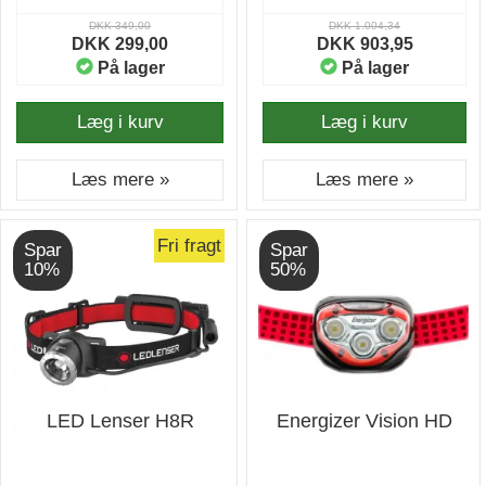
DKK 349,00
DKK 1.004,34
DKK 299,00
DKK 903,95
På lager
På lager
Læg i kurv
Læg i kurv
Læs mere »
Læs mere »
Fri fragt
Spar
Spar
10%
50%
LED Lenser H8R
Energizer Vision HD