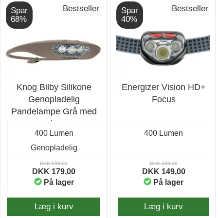
Bestseller
Bestseller
Spar
Spar
68%
40%
Knog Bilby Silikone
Energizer Vision HD+
Genopladelig
Focus
Pandelampe Grå med
400 lumen
400 Lumen
400 Lumen
Genopladelig
DKK 559,00
DKK 249,00
DKK 179,00
DKK 149,00
På lager
På lager
Læg i kurv
Læg i kurv