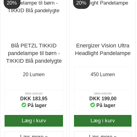
20%
20%
Blå PETZL TIKKID
Energizer Vision Ultra
pandelampe til børn -
Headlight Pandelampe
TIKKID Blå pandelygte
20 Lumen
450 Lumen
DKK 229,00
DKK 249,00
DKK 183,95
DKK 199,00
På lager
På lager
Læg i kurv
Læg i kurv
Læs mere »
Læs mere »