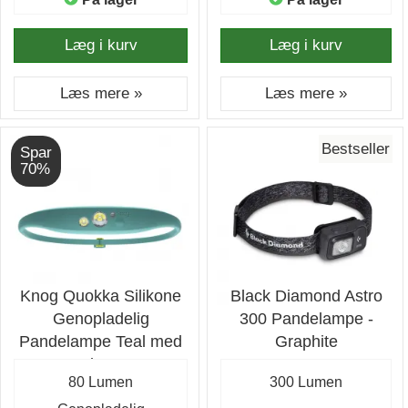
Læg i kurv
Læg i kurv
Læs mere »
Læs mere »
Bestseller
Spar
70%
Knog Quokka Silikone
Black Diamond Astro
Genopladelig
300 Pandelampe -
Pandelampe Teal med
Graphite
80 lumen
80 Lumen
300 Lumen