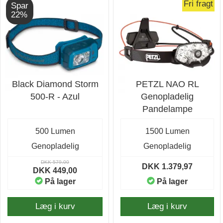
Fri fragt
Spar
22%
Black Diamond Storm
PETZL NAO RL
500-R - Azul
Genopladelig
Pandelampe
500 Lumen
1500 Lumen
Genopladelig
Genopladelig
DKK 579,00
DKK 1.379,97
DKK 449,00
På lager
På lager
Læg i kurv
Læg i kurv