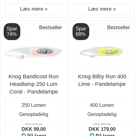
Læs mere »
Læs mere »
Bestseller
Bestseller
Spar
Spar
74%
68%
Knog Bandicoot Run
Knog Bilby Run 400
Headlamp 250 Lum
Lime - Pandelampe
Coral - Pandelampe
250 Lumen
400 Lumen
Genopladelig
Genopladelig
DKK 379,00
DKK 559,00
DKK 99,00
DKK 179,00
På lager
På lager