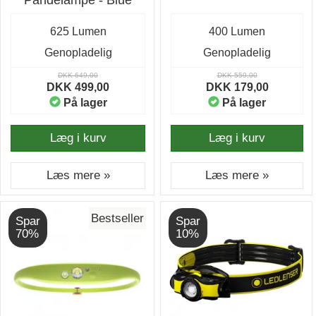
Pandelampe - Blue
625 Lumen
400 Lumen
Genopladelig
Genopladelig
DKK 649,00
DKK 559,00
DKK 499,00
DKK 179,00
På lager
På lager
Læg i kurv
Læg i kurv
Læs mere »
Læs mere »
Bestseller
Spar
Spar
70%
10%