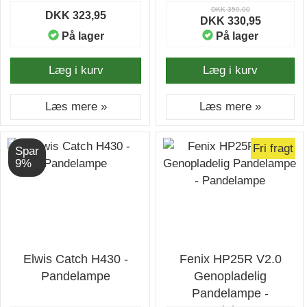
DKK 359,00
DKK 323,95
DKK 330,95
På lager
På lager
Læg i kurv
Læg i kurv
Læs mere »
Læs mere »
Fri fragt
Spar
9%
Elwis Catch H430 -
Fenix HP25R V2.0
Pandelampe
Genopladelig
Pandelampe -