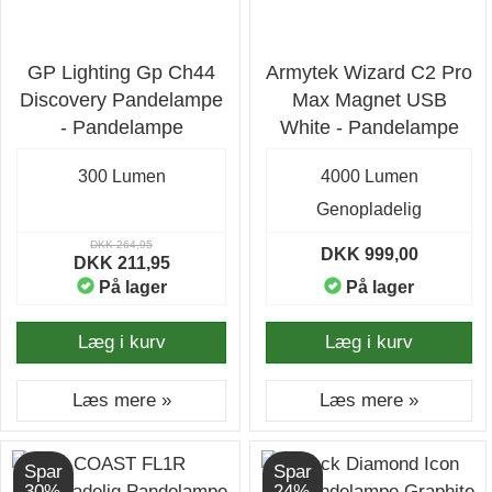
GP Lighting Gp Ch44
Armytek Wizard C2 Pro
Discovery Pandelampe
Max Magnet USB
- Pandelampe
White - Pandelampe
300 Lumen
4000 Lumen
Genopladelig
DKK 264,95
DKK 999,00
DKK 211,95
På lager
På lager
Læg i kurv
Læg i kurv
Læs mere »
Læs mere »
Spar
Spar
30%
24%