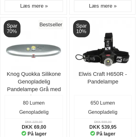
Læs mere »
Læs mere »
Bestseller
Spar
Spar
70%
10%
Knog Quokka Silikone
Elwis Craft H650R -
Genopladelig
Pandelampe
Pandelampe Grå med
80 lumen
80 Lumen
650 Lumen
Genopladelig
Genopladelig
DKK 229,00
DKK 599,00
DKK 69,00
DKK 539,95
På lager
På lager