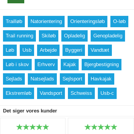
Trailløb
Natorientering
Orienteringsløb
O-løb
Trail running
Skiløb
Opladelig
Genopladelig
Løb
Usb
Arbejde
Byggeri
Vandtæt
Løb i skov
Erhverv
Kajak
Bjergbestigning
Sejlads
Natsejlads
Sejlsport
Havkajak
Ekstremløb
Vandsport
Schweiss
Usb-c
Det siger vores kunder