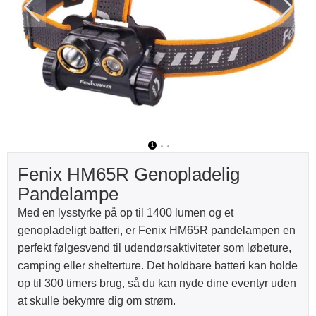
1
2
3
Fenix HM65R Genopladelig
Pandelampe
Med en lysstyrke på op til 1400 lumen og et
genopladeligt batteri, er Fenix HM65R pandelampen en
perfekt følgesvend til udendørsaktiviteter som løbeture,
camping eller shelterture. Det holdbare batteri kan holde
op til 300 timers brug, så du kan nyde dine eventyr uden
at skulle bekymre dig om strøm.