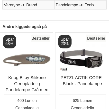
Varetype -> Brand
Pandelampe -> Fenix
Andre kiggede også på
Bestseller
Bestseller
Spar
Spar
68%
23%
Knog Bilby Silikone
PETZL ACTIK CORE -
Genopladelig
Black - Pandelampe
Pandelampe Grå med
400 lumen
400 Lumen
625 Lumen
Genopladelig
Genopladelig