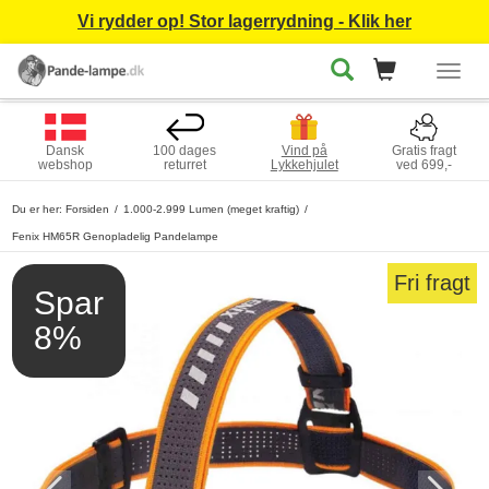
Vi rydder op! Stor lagerrydning - Klik her
Togg
navig
Dansk
100 dages
Vind på
Gratis fragt
webshop
returret
Lykkehjulet
ved 699,-
Du er her:
Forsiden
1.000-2.999 Lumen (meget kraftig)
Fenix HM65R Genopladelig Pandelampe
Fri fragt
Spar
8%