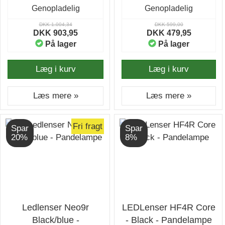
Genopladelig
Genopladelig
DKK 1.004,34
DKK 599,00
DKK 903,95
DKK 479,95
På lager
På lager
Læg i kurv
Læg i kurv
Læs mere »
Læs mere »
Fri fragt
Spar
Spar
20%
8%
Ledlenser Neo9r
LEDLenser HF4R Core
Black/blue -
- Black - Pandelampe