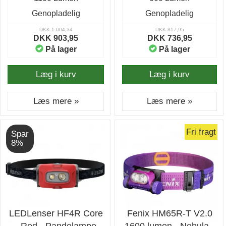
Genopladelig
Genopladelig
DKK 1.004,34
DKK 817,95
DKK 903,95
DKK 736,95
På lager
På lager
Læg i kurv
Læg i kurv
Læs mere »
Læs mere »
Fri fragt
Spar
8%
LEDLenser HF4R Core
Fenix HM65R-T V2.0