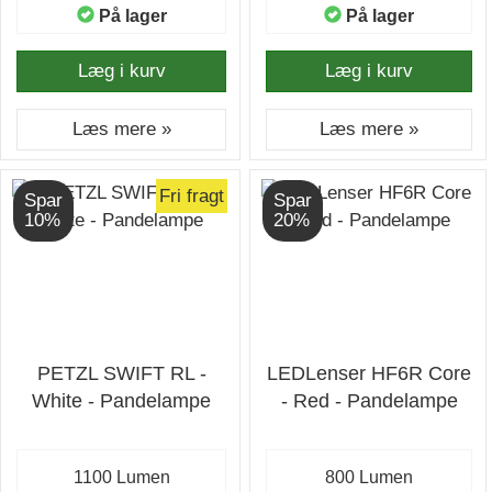
På lager
På lager
Læg i kurv
Læg i kurv
Læs mere »
Læs mere »
Fri fragt
Spar
Spar
10%
20%
PETZL SWIFT RL -
LEDLenser HF6R Core
White - Pandelampe
- Red - Pandelampe
1100 Lumen
800 Lumen