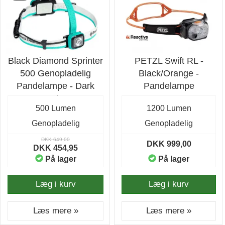
Black Diamond Sprinter
PETZL Swift RL -
500 Genopladelig
Black/Orange -
Pandelampe - Dark
Pandelampe
Patina
500 Lumen
1200 Lumen
Genopladelig
Genopladelig
DKK 649,00
DKK 999,00
DKK 454,95
På lager
På lager
Læg i kurv
Læg i kurv
Læs mere »
Læs mere »