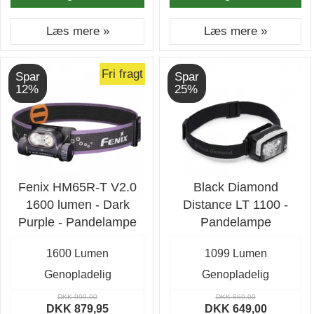
Læs mere »
Læs mere »
Fri fragt
Spar
Spar
12%
25%
Fenix HM65R-T V2.0
Black Diamond
1600 lumen - Dark
Distance LT 1100 -
Purple - Pandelampe
Pandelampe
1600 Lumen
1099 Lumen
Genopladelig
Genopladelig
DKK 999,00
DKK 869,00
DKK 879,95
DKK 649,00