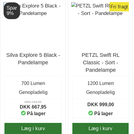
Fri fragt
Spar
9%
Silva Explore 5 Black -
PETZL Swift RL
Pandelampe
Classic - Sort -
Pandelampe
700 Lumen
1200 Lumen
Genopladelig
Genopladelig
DKK 733,95
DKK 999,00
DKK 667,95
På lager
På lager
Læg i kurv
Læg i kurv