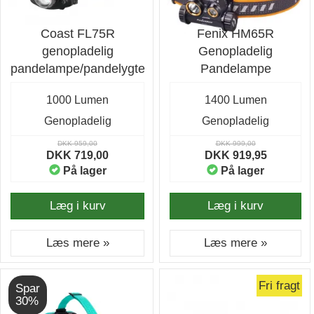
Coast FL75R
Fenix HM65R
genopladelig
Genopladelig
pandelampe/pandelygte
Pandelampe
1000 Lumen
1400 Lumen
Genopladelig
Genopladelig
DKK 959,00
DKK 999,00
DKK 719,00
DKK 919,95
På lager
På lager
Læg i kurv
Læg i kurv
Læs mere »
Læs mere »
Fri fragt
Spar
30%