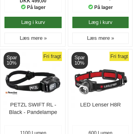
DKK 499,00
På lager
På lager
Læg i kurv
Læg i kurv
Læs mere »
Læs mere »
Fri fragt
Fri fragt
Spar
Spar
10%
10%
PETZL SWIFT RL -
LED Lenser H8R
Black - Pandelampe
1100 Lumen
600 Lumen