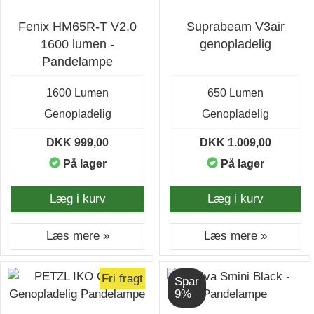
Fenix HM65R-T V2.0
Suprabeam V3air
1600 lumen -
genopladelig
Pandelampe
1600 Lumen
650 Lumen
Genopladelig
Genopladelig
DKK 999,00
DKK 1.009,00
På lager
På lager
Læg i kurv
Læg i kurv
Læs mere »
Læs mere »
Fri fragt
Spar
9%