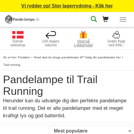
Vi rydder op! Stor lagerrydning - Klik her
Togg
navig
Dansk
100 dages
Vind på
Gratis fragt
webshop
returret
Lykkehjulet
ved 699,-
Du er her:
Forsiden
Hvad skal du bruge pandelampe til? Vælg din pandelampe her
Trail running
Pandelampe til Trail
Running
Herunder kan du udvælge dig den perfekte pandelampe
til trail running. Det er alle pandelamper med et meget
kraftigt lys og god batteritid.