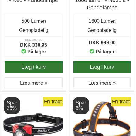
- Red - Pandelampe
1600 lumen - Nebula -
Pandelampe
500 Lumen
1600 Lumen
Genopladelig
Genopladelig
DKK 359,00
DKK 999,00
DKK 330,95
På lager
På lager
Læg i kurv
Læg i kurv
Læs mere »
Læs mere »
Fri fragt
Fri fragt
Spar
Spar
25%
8%