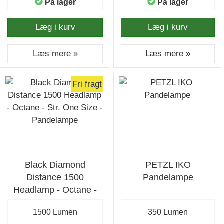
På lager
På lager
Læg i kurv
Læg i kurv
Læs mere »
Læs mere »
Fri fragt
Black Diamond
PETZL IKO
Distance 1500
Pandelampe
Headlamp - Octane -
Str. One Size -
1500 Lumen
350 Lumen
Pandelampe