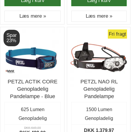
Læg i kurv
Læg i kurv
Læs mere »
Læs mere »
Fri fragt
Spar
23%
PETZL ACTIK CORE
PETZL NAO RL
Genopladelig
Genopladelig
Pandelampe - Blue
Pandelampe
625 Lumen
1500 Lumen
Genopladelig
Genopladelig
DKK 649,00
DKK 1.379,97