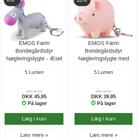
8%
20%
EMOS Farm
EMOS Farm
Bondegårdsdyr
Bondegårdsdyr
Nøgleringslygte - Æsel
Nøgleringslygte med
lyd - Gris
5 Lumen
5 Lumen
DKK 49,95
DKK 49,95
DKK 45,95
DKK 39,95
På lager
På lager
Læg i kurv
Læg i kurv
Læs mere »
Læs mere »