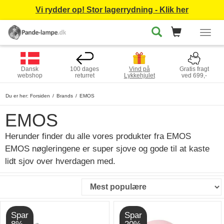
Vi rydder op! Stor lagerrydning - Klik her
Togg
navig
Dansk
100 dages
Vind på
Gratis fragt
webshop
returret
Lykkehjulet
ved 699,-
Du er her:
Forsiden
Brands
EMOS
EMOS
Herunder finder du alle vores produkter fra EMOS
EMOS nøgleringene er super sjove og gode til at kaste
lidt sjov over hverdagen med.
Spar
Spar