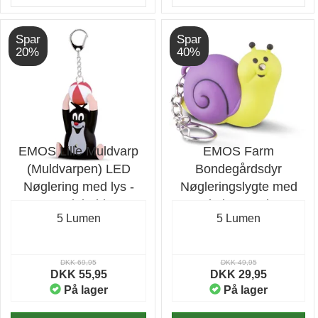
Spar
Spar
20%
40%
EMOS Lille Muldvarp
EMOS Farm
(Muldvarpen) LED
Bondegårdsdyr
Nøglering med lys -
Nøgleringslygte med
Badebold
lyd - Snegl
5 Lumen
5 Lumen
DKK 69,95
DKK 49,95
DKK 55,95
DKK 29,95
På lager
På lager