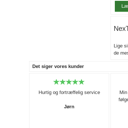
Læ
NexT
Lige s
de mes
Det siger vores kunder
Hurtig og fortræffelig service
Min
følg
Jørn