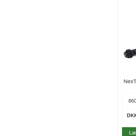
NexT
86
DKK
Læ