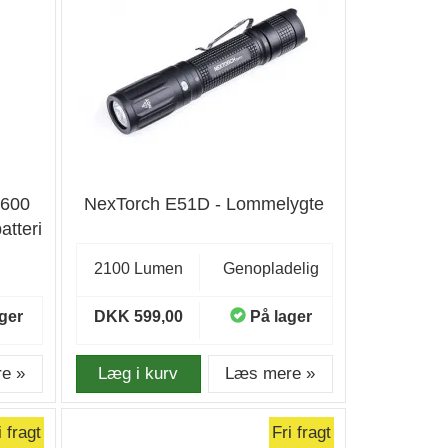
2600
NexTorch E51D - Lommelygte
atteri
2100 Lumen
Genopladelig
ger
DKK 599,00
På lager
e »
Læg i kurv
Læs mere »
i fragt
Fri fragt