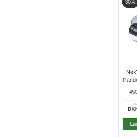
30%
NexT
Pande
45
DK
DKK
Læ