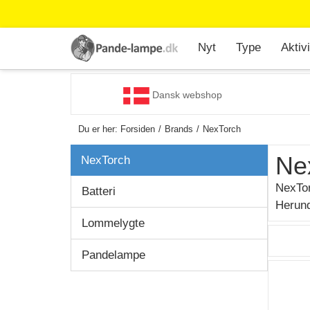
Nyt
Type
Aktivi
Dansk webshop
Du er her:
Forsiden
Brands
NexTorch
Ne
NexTorch
NexTor
Batteri
Herund
Lommelygte
Pandelampe