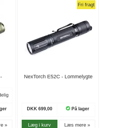
Fri fragt
-
NexTorch E52C - Lommelygte
elig
ger
DKK 699,00
På lager
e »
Læg i kurv
Læs mere »