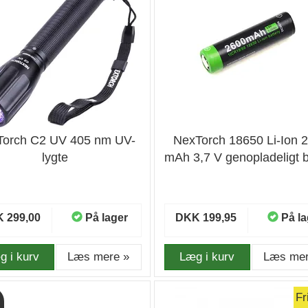
Torch C2 UV 405 nm UV-
NexTorch 18650 Li-Ion 
lygte
mAh 3,7 V genopladeligt b
 299,00
På lager
DKK 199,95
På la
g i kurv
Læs mere »
Læg i kurv
Læs mer
Fr