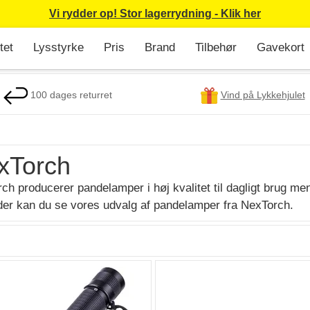
Vi rydder op! Stor lagerrydning - Klik her
tet
Lysstyrke
Pris
Brand
Tilbehør
Gavekort
100 dages returret
Vind på Lykkehjulet
xTorch
ch producerer pandelamper i høj kvalitet til dagligt brug men
er kan du se vores udvalg af pandelamper fra NexTorch.