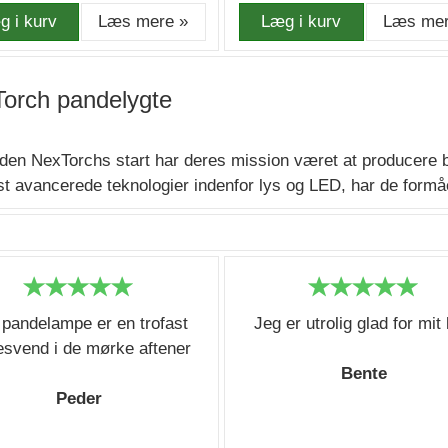
g i kurv
Læs mere »
Læg i kurv
Læs mer
orch pandelygte
iden NexTorchs start har deres mission været at producere 
t avancerede teknologier indenfor lys og LED, har de formået
 pandelampe er en trofast
Jeg er utrolig glad for mit
esvend i de mørke aftener
Bente
Peder