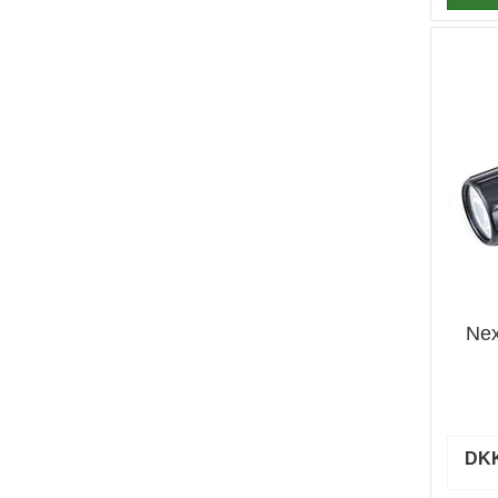
Nex
DKK