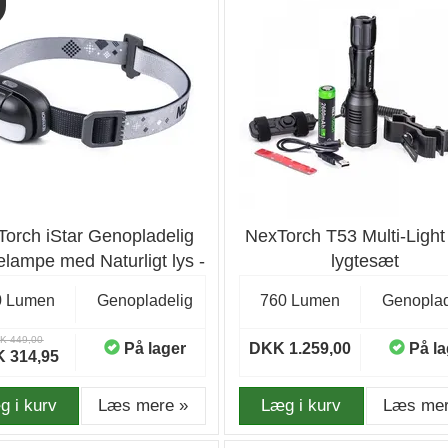
orch iStar Genopladelig
NexTorch T53 Multi-Light
lampe med Naturligt lys -
lygtesæt
Pandelampe
0 Lumen
Genopladelig
760 Lumen
Genoplad
K 449,00
På lager
DKK 1.259,00
På la
 314,95
g i kurv
Læs mere »
Læg i kurv
Læs mer