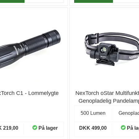
Torch C1 - Lommelygte
NexTorch oStar Multifunkt
Genopladelig Pandelam
Pandelampe
500 Lumen
Genoplad
 219,00
På lager
DKK 499,00
På la