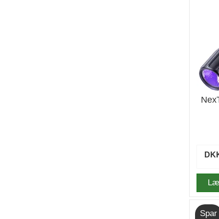
Nex
DKK
Læ
Spar