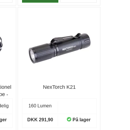
ionel
NexTorch K21
pe -
elig
160 Lumen
ger
DKK 291,90
På lager