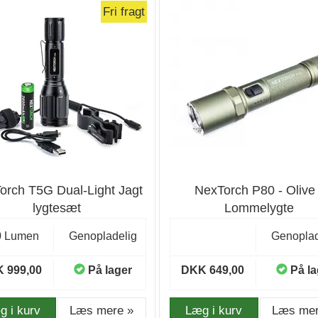
Fri fragt
orch T5G Dual-Light Jagt
NexTorch P80 - Olive 
lygtesæt
Lommelygte
0 Lumen
Genopladelig
Genoplad
 999,00
På lager
DKK 649,00
På la
g i kurv
Læs mere »
Læg i kurv
Læs mer