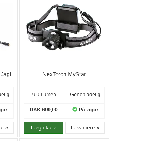
 Jagt
NexTorch MyStar
elig
760 Lumen
Genopladelig
ger
DKK 699,00
På lager
e »
Læg i kurv
Læs mere »