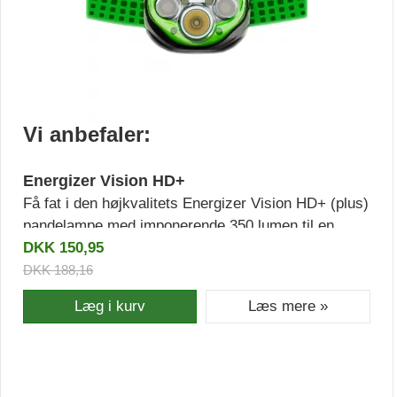
Vi anbefaler:
Energizer Vision HD+
Få fat i den højkvalitets Energizer Vision HD+ (plus)
pandelampe med imponerende 350 lumen til en
fantastisk pris.
DKK 150,95
DKK 188,16
Læg i kurv
Læs mere »
Dette pandelampe er udstyret med LED-teknologi
og leveres med batterier inkluderet.