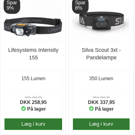
Spar
Spar
9%
8%
Lifesystems Intensity
Silva Scout 3xt -
155
Pandelampe
155 Lumen
350 Lumen
DKK 283,95
DKK 366,95
DKK 258,95
DKK 337,95
På lager
På lager
Læg i kurv
Læg i kurv