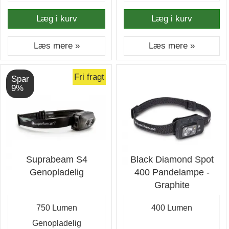
Læg i kurv
Læg i kurv
Læs mere »
Læs mere »
Fri fragt
Spar
9%
Suprabeam S4
Black Diamond Spot
Genopladelig
400 Pandelampe -
Graphite
750 Lumen
400 Lumen
Genopladelig