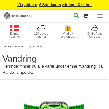
Vi rydder op! Stor lagerrydning - Klik her
Togg
navig
Dansk
100 dages
Vind på
Gratis fragt
webshop
returret
Lykkehjulet
ved 699,-
Du er her:
Forsiden
Tag: Vandring
Vandring
Herunder finder du alle varer under emne "Vandring" på
Pande-lampe.dk.