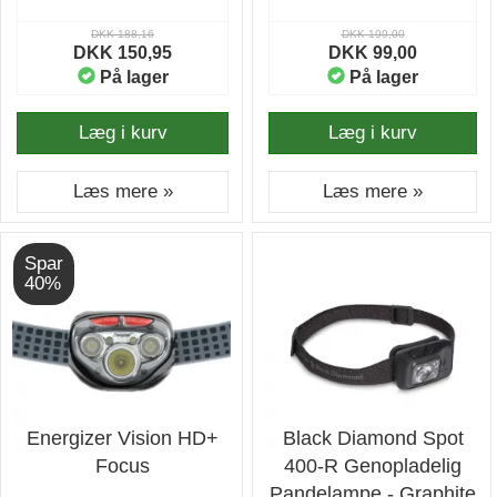
DKK 188,16
DKK 199,00
DKK 150,95
DKK 99,00
På lager
På lager
Læg i kurv
Læg i kurv
Læs mere »
Læs mere »
Spar
40%
Energizer Vision HD+
Black Diamond Spot
Focus
400-R Genopladelig
Pandelampe - Graphite