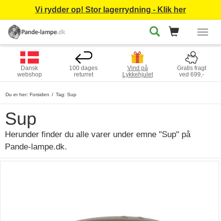
Vi rydder op! Stor lagerrydning - Klik her
Togg
navig
Dansk
100 dages
Vind på
Gratis fragt
webshop
returret
Lykkehjulet
ved 699,-
Du er her:
Forsiden
Tag: Sup
Sup
Herunder finder du alle varer under emne "Sup" på
Pande-lampe.dk.