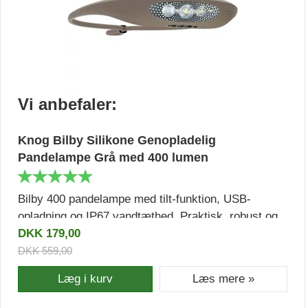
Vi anbefaler:
Knog Bilby Silikone Genopladelig
Pandelampe Grå med 400 lumen
Bilby 400 pandelampe med tilt-funktion, USB-
opladning og IP67 vandtæthed. Praktisk, robust og
effektiv belysning til løb, cykling, vandreture og alle
DKK 179,00
udendørs aktiviteter.
DKK 559,00
Læg i kurv
Læs mere »