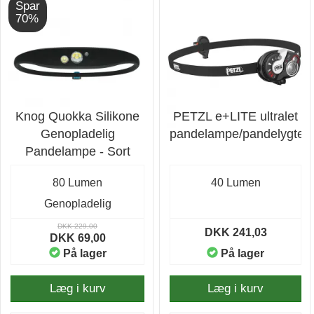
Spar
70%
Knog Quokka Silikone
PETZL e+LITE ultralet
Genopladelig
pandelampe/pandelygte
Pandelampe - Sort
80 Lumen
40 Lumen
Genopladelig
DKK 229,00
DKK 241,03
DKK 69,00
På lager
På lager
Læg i kurv
Læg i kurv