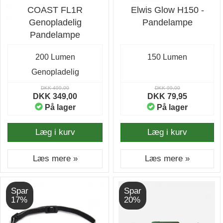
COAST FL1R
Elwis Glow H150 -
Genopladelig
Pandelampe
Pandelampe
200 Lumen
150 Lumen
Genopladelig
DKK 499,00
DKK 99,00
DKK 349,00
DKK 79,95
På lager
På lager
Læg i kurv
Læg i kurv
Læs mere »
Læs mere »
Spar
Spar
17%
20%