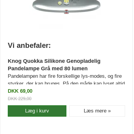
Vi anbefaler:
Knog Quokka Silikone Genopladelig
Pandelampe Grå med 80 lumen
Pandelampen har fire forskellige lys-modes, og fire
styrker, der kan bruges. På den måde kan lyset altid
tilpasses dine behov for lys, så det passer. De tre
DKK 69,00
LED lygter af placeret, så du får det optimale ud af
DKK 229,00
hevr enkelt af dem.
Læg i kurv
Læs mere »