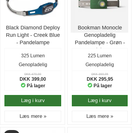
Black Diamond Deploy
Bookman Monocle
Run Light - Creek Blue
Genopladelig
- Pandelampe
Pandelampe - Grøn -
Pandelampe
325 Lumen
225 Lumen
Genopladelig
Genopladelig
DKK 479,00
DKK 369,95
DKK 399,00
DKK 295,95
På lager
På lager
Læg i kurv
Læg i kurv
Læs mere »
Læs mere »