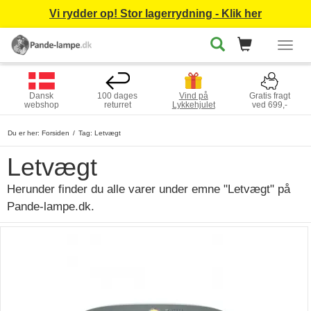
Vi rydder op! Stor lagerrydning - Klik her
Togg
navig
Dansk
100 dages
Vind på
Gratis fragt
webshop
returret
Lykkehjulet
ved 699,-
Du er her:
Forsiden
Tag: Letvægt
Letvægt
Herunder finder du alle varer under emne "Letvægt" på
Pande-lampe.dk.