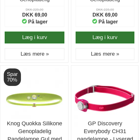
DKK 229,00
DKK 229,00
DKK 69,00
DKK 69,00
På lager
På lager
Læg i kurv
Læg i kurv
Læs mere »
Læs mere »
Spar
70%
Knog Quokka Silikone
GP Discovery
Genopladelig
Everybody CH31
Pandelampe Gul med
pandelampe - Lyserød