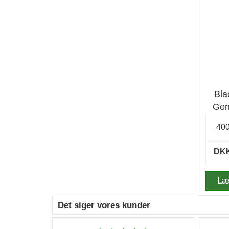
Bla
Gen
40
DKK
Læ
Det siger vores kunder