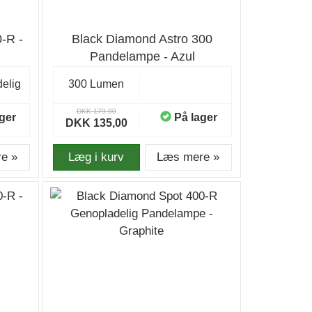
-R -
Black Diamond Astro 300
Pandelampe - Azul
elig
300 Lumen
DKK 179,00
ger
På lager
DKK 135,00
e »
Læg i kurv
Læs mere »