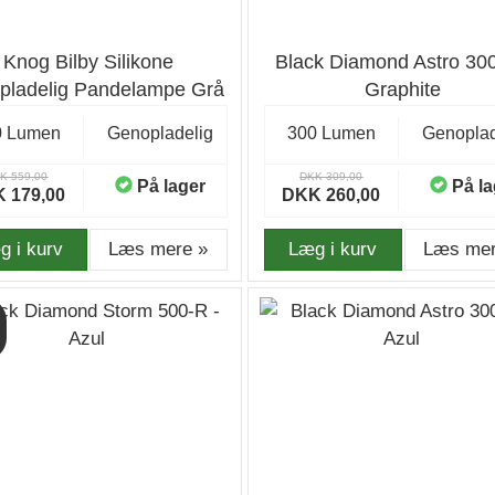
Knog Bilby Silikone
Black Diamond Astro 300
pladelig Pandelampe Grå
Graphite
med 400 lumen
0 Lumen
Genopladelig
300 Lumen
Genoplad
K 559,00
DKK 309,00
På lager
På la
 179,00
DKK 260,00
g i kurv
Læs mere »
Læg i kurv
Læs mer