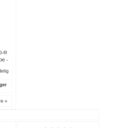
0-R
pe -
elig
ger
e »