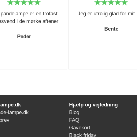
 pandelampe er en trofast
Jeg er utrolig glad for mit
esvend i de mørke aftener
Bente
Peder
lampe.dk
Hjælp og vejledning
de-lampe.dk
Blog
brev
FAQ
Gavekort
Black friday