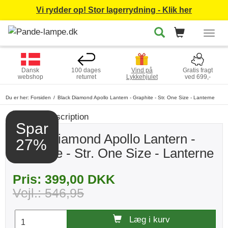
Vi rydder op! Stor lagerrydning - Klik her
Togg
navig
Dansk
100 dages
Vind på
Gratis fragt
webshop
returret
Lykkehjulet
ved 699,-
Du er her:
Forsiden
Black Diamond Apollo Lantern - Graphite - Str. One Size - Lanterne
Spar
Black Diamond Apollo Lantern -
27%
Graphite - Str. One Size - Lanterne
Pris: 399,00 DKK
Vejl.: 546,95
Læg i kurv