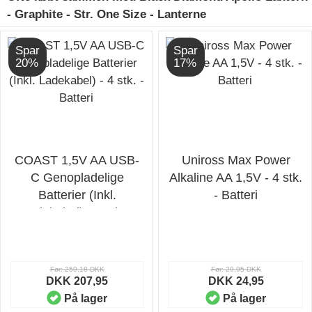
- Graphite - Str. One Size - Lanterne
Spar
Spar
20%
17%
COAST 1,5V AA USB-
Uniross Max Power
C Genopladelige
Alkaline AA 1,5V - 4 stk.
Batterier (Inkl.
- Batteri
Ladekabel) - 4 stk. -
Batteri
Før: 259,18 DKK
Før: 29,95 DKK
DKK 207,95
DKK 24,95
På lager
På lager