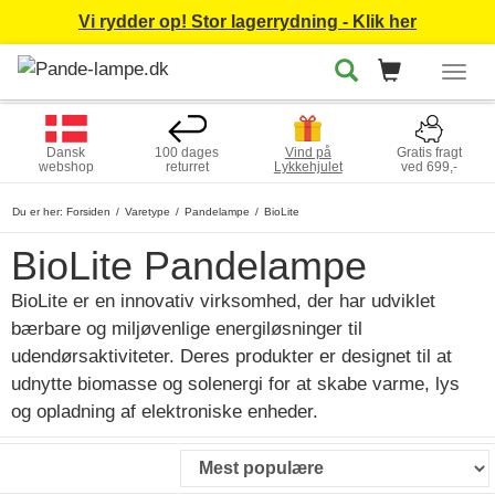
Vi rydder op! Stor lagerrydning - Klik her
Togg
navig
Dansk
100 dages
Vind på
Gratis fragt
webshop
returret
Lykkehjulet
ved 699,-
Du er her:
Forsiden
Varetype
Pandelampe
BioLite
BioLite Pandelampe
BioLite er en innovativ virksomhed, der har udviklet
bærbare og miljøvenlige energiløsninger til
udendørsaktiviteter. Deres produkter er designet til at
udnytte biomasse og solenergi for at skabe varme, lys
og opladning af elektroniske enheder.