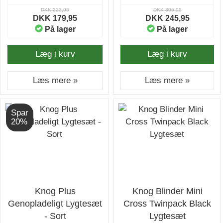
DKK 223,95
DKK 306,95
DKK 179,95
DKK 245,95
På lager
På lager
Læg i kurv
Læg i kurv
Læs mere »
Læs mere »
Spar
20%
Knog Plus
Knog Blinder Mini
Genopladeligt Lygtesæt
Cross Twinpack Black
- Sort
Lygtesæt