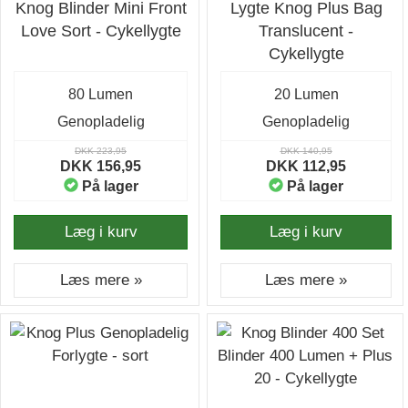
Knog Blinder Mini Front
Lygte Knog Plus Bag
Love Sort - Cykellygte
Translucent -
Cykellygte
80 Lumen
20 Lumen
Genopladelig
Genopladelig
DKK 223,95
DKK 140,95
DKK 156,95
DKK 112,95
På lager
På lager
Læg i kurv
Læg i kurv
Læs mere »
Læs mere »