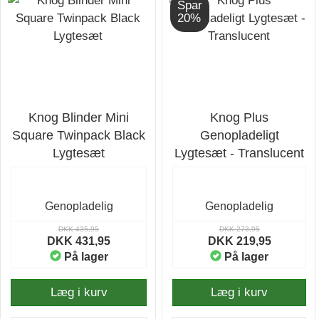
Spar
20%
Knog Blinder Mini
Knog Plus
Square Twinpack Black
Genopladeligt
Lygtesæt
Lygtesæt - Translucent
Genopladelig
Genopladelig
DKK 435,95
DKK 273,95
DKK 431,95
DKK 219,95
På lager
På lager
Læg i kurv
Læg i kurv