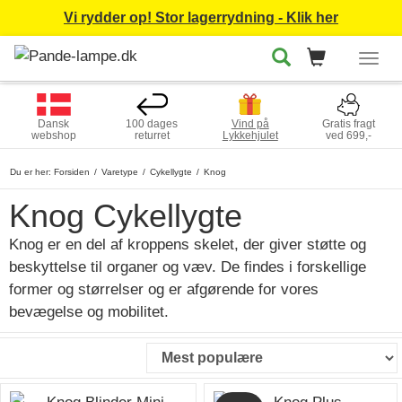
Vi rydder op! Stor lagerrydning - Klik her
Togg
navig
Dansk
100 dages
Vind på
Gratis fragt
webshop
returret
Lykkehjulet
ved 699,-
Du er her:
Forsiden
Varetype
Cykellygte
Knog
Knog Cykellygte
Knog er en del af kroppens skelet, der giver støtte og
beskyttelse til organer og væv. De findes i forskellige
former og størrelser og er afgørende for vores
bevægelse og mobilitet.