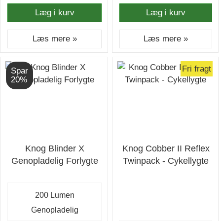
Læg i kurv
Læg i kurv
Læs mere »
Læs mere »
Fri fragt
Spar
20%
Knog Blinder X
Knog Cobber II Reflex
Genopladelig Forlygte
Twinpack - Cykellygte
200 Lumen
Genopladelig