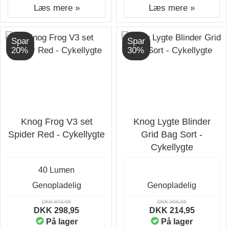
Læs mere »
Læs mere »
Spar
Spar
20%
30%
Knog Frog V3 set
Knog Lygte Blinder
Spider Red - Cykellygte
Grid Bag Sort -
Cykellygte
40 Lumen
Genopladelig
Genopladelig
DKK 372,95
DKK 306,95
DKK 298,95
DKK 214,95
På lager
På lager