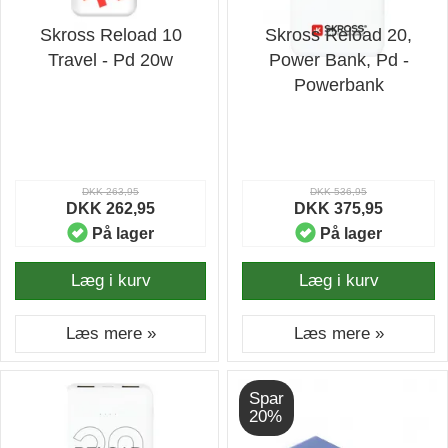
Skross Reload 10
Skross Reload 20,
Travel - Pd 20w
Power Bank, Pd -
Powerbank
DKK 263,95
DKK 536,95
DKK 262,95
DKK 375,95
På lager
På lager
Læg i kurv
Læg i kurv
Læs mere »
Læs mere »
Spar
20%