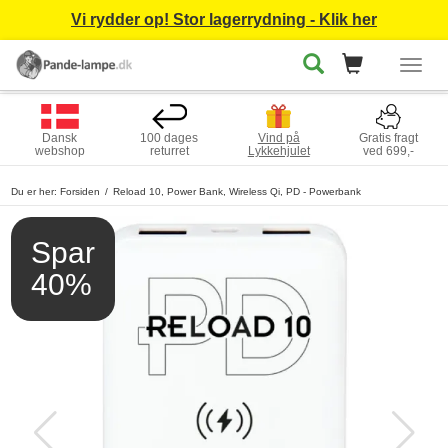
Vi rydder op! Stor lagerrydning - Klik her
Togg
navig
Dansk
100 dages
Vind på
Gratis fragt
webshop
returret
Lykkehjulet
ved 699,-
Du er her:
Forsiden
Reload 10, Power Bank, Wireless Qi, PD - Powerbank
Spar
40%