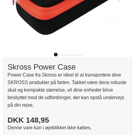
1
2
3
4
5
6
7
8
9
10
Skross Power Case
Power Case fra Skross er ideel til at transportere dine
SKROSS produkter på farten. Takket være dens robuste
skal og kompakte størrelse, vil dine enheder blive
beskyttet mod de udfordringer, der kan opstå undervejs
på din rejse.
DKK 148,95
Denne vare kan i øjeblikket ikke købes.