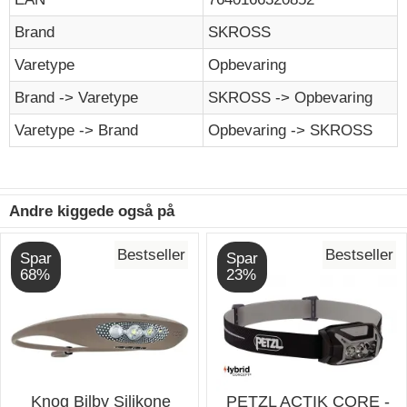
Brand
SKROSS
Varetype
Opbevaring
Brand -> Varetype
SKROSS -> Opbevaring
Varetype -> Brand
Opbevaring -> SKROSS
Andre kiggede også på
Bestseller
Bestseller
Spar
Spar
68%
23%
Knog Bilby Silikone
PETZL ACTIK CORE -