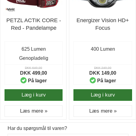
PETZL ACTIK CORE -
Energizer Vision HD+
Red - Pandelampe
Focus
625 Lumen
400 Lumen
Genopladelig
DKK 649,00
DKK 249,00
DKK 499,00
DKK 149,00
På lager
På lager
Læg i kurv
Læg i kurv
Læs mere »
Læs mere »
Har du spørgsmål til varen?