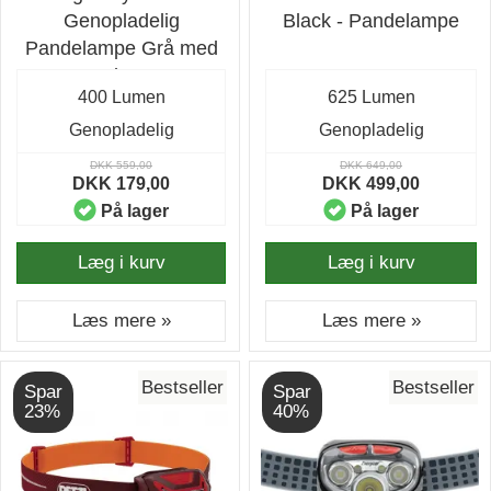
Genopladelig
Black - Pandelampe
Pandelampe Grå med
400 lumen
400 Lumen
625 Lumen
Genopladelig
Genopladelig
DKK 559,00
DKK 649,00
DKK 179,00
DKK 499,00
På lager
På lager
Læg i kurv
Læg i kurv
Læs mere »
Læs mere »
Bestseller
Bestseller
Spar
Spar
23%
40%