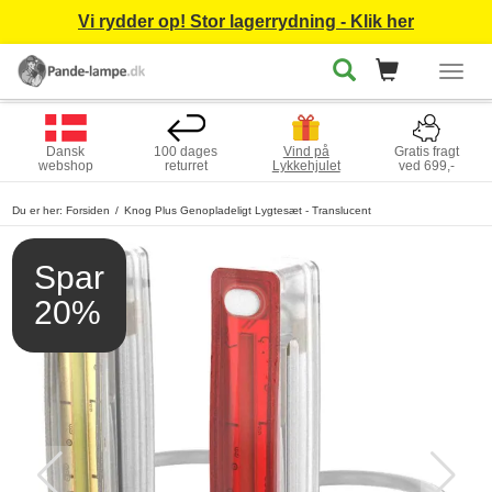
Vi rydder op! Stor lagerrydning - Klik her
Togg
navig
Dansk
100 dages
Vind på
Gratis fragt
webshop
returret
Lykkehjulet
ved 699,-
Du er her:
Forsiden
Knog Plus Genopladeligt Lygtesæt - Translucent
Spar
20%