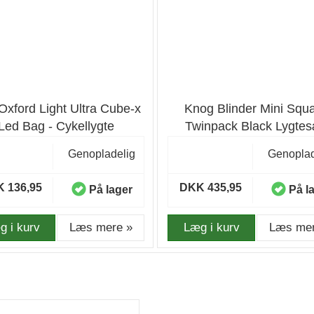
Oxford Light Ultra Cube-x
Knog Blinder Mini Squ
Led Bag - Cykellygte
Twinpack Black Lygte
Genopladelig
Genoplad
 136,95
DKK 435,95
På lager
På l
g i kurv
Læs mere »
Læg i kurv
Læs mer