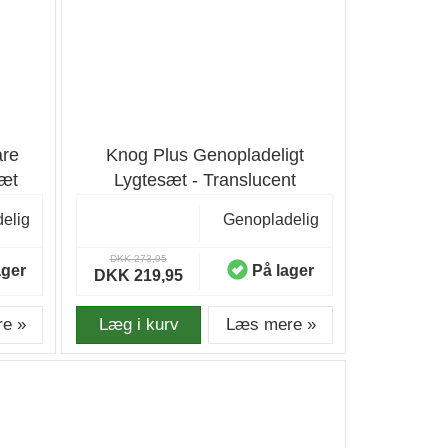
are
Knog Plus Genopladeligt
sæt
Lygtesæt - Translucent
elig
Genopladelig
DKK 273,95
ager
På lager
DKK 219,95
e »
Læg i kurv
Læs mere »