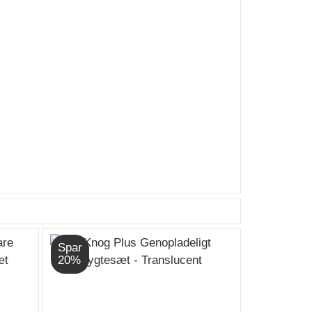
Spar
20%