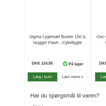
Sigma Lygtesæt Buster 150 &
Oxc 
Nugget Flash - Cykellygte
DKK 324,95
DKK
På lager
Læg i kurv
Læs mere »
Læ
Har du spørgsmål til varen?