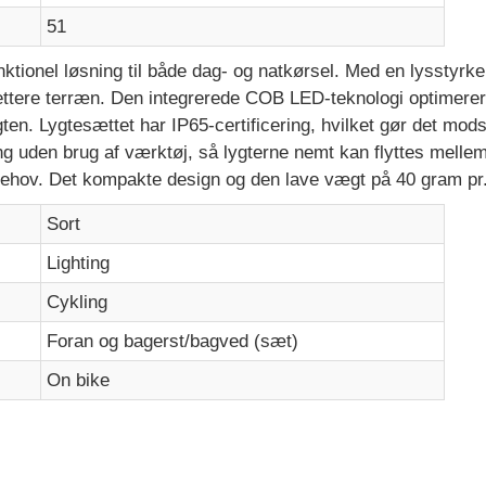
51
ktionel løsning til både dag- og natkørsel. Med en lysstyrke
ettere terræn. Den integrerede COB LED-teknologi optimerer en
ygten. Lygtesættet har IP65-certificering, hvilket gør det mo
ng uden brug af værktøj, så lygterne nemt kan flyttes melle
 behov. Det kompakte design og den lave vægt på 40 gram pr. 
Sort
Lighting
Cykling
Foran og bagerst/bagved (sæt)
On bike