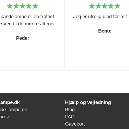
 pandelampe er en trofast
Jeg er utrolig glad for mit
esvend i de mørke aftener
Bente
Peder
lampe.dk
Hjælp og vejledning
de-lampe.dk
Blog
brev
FAQ
Gavekort