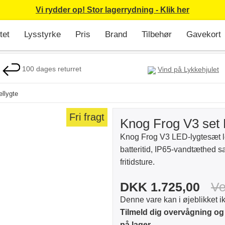
Vi rydder op! Stor lagerrydning - Klik her
tet
Lysstyrke
Pris
Brand
Tilbehør
Gavekort
100 dages returret
Vind på Lykkehjulet
llygte
Fri fragt
Knog Frog V3 set 
Knog Frog V3 LED-lygtesæt le
batteritid, IP65-vandtæthed s
fritidsture.
DKK 1.725,00
Ve
Denne vare kan i øjeblikket i
Tilmeld dig overvågning og
på lager.